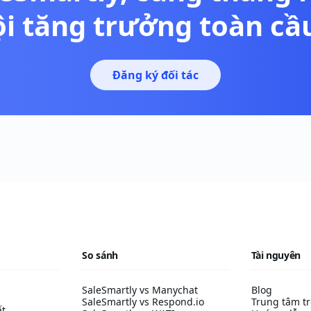
ội tăng trưởng toàn cầ
Đăng ký đối tác
So sánh
Tài nguyên
SaleSmartly vs Manychat
Blog
SaleSmartly vs Respond.io
Trung tâm tr
ất