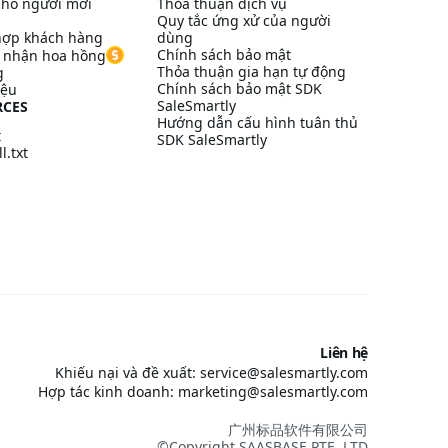
ho người mới
Thỏa thuận dịch vụ
Quy tắc ứng xử của người
hợp khách hàng
dùng
Chính sách bảo mật
à nhận hoa hồng
Thỏa thuận gia hạn tự động
g
Chính sách bảo mật SDK
iệu
SaleSmartly
RCES
Hướng dẫn cấu hình tuân thủ
t
SDK SaleSmartly
l.txt
Liên hệ
Khiếu nại và đề xuất: service@salesmartly.com
Hợp tác kinh doanh: marketing@salesmartly.com
广州标品软件有限公司
©Copyright SAASBASE PTE. LTD