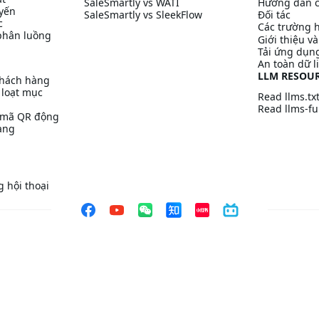
SaleSmartly vs WATI
Hướng dẫn c
uyến
SaleSmartly vs SleekFlow
Đối tác
c
Các trường 
phân luồng
Giới thiệu v
Tải ứng dụn
An toàn dữ l
LLM RESOU
khách hàng
 loạt mục
Read llms.tx
Read llms-ful
/ mã QR động
àng
 hội thoại