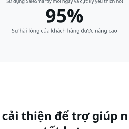
Sử dụng SaleSmartly mỗi ngày và cực kỳ yêu thích nó!
95%
Sự hài lòng của khách hàng được nâng cao
 cải thiện để trợ giúp 